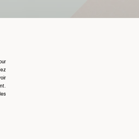
our
lez
oir
nt.
des